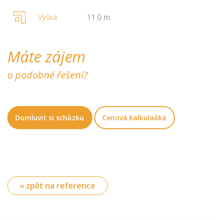
Výška
11.0 m
Máte zájem
o podobné řešení?
Domluvit si schůzku
Cenová kalkulačka
« zpět na reference