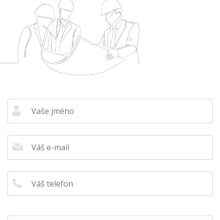
Cenová
kalkulačka