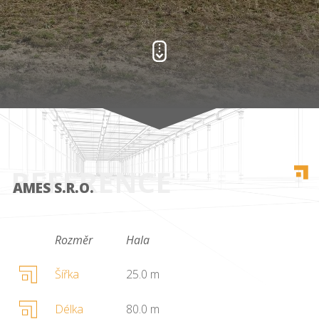
REFERENCE
AMES S.R.O.
Rozměr
Hala
Šířka
25.0 m
Délka
80.0 m