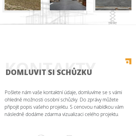
Úvod
KONTAKTY
Co nabízíme
DOMLUVIT SI SCHŮZKU
Reference
Pošlete nám vaše kontaktní údaje, domluvíme se s vámi
O nás
ohledně možnosti osobní schůzky. Do zprávy můžete
připojit popis vašeho projektu. S cenovou nabídkou vám
Kariéra
následně dodáme zdarma vizualizaci celého projektu.
Kontakt