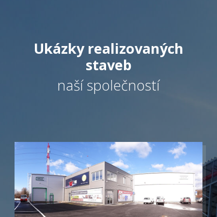
Reference
O nás
Ukázky realizovaných
Kariéra
staveb
Kontakt
naší společností
Cenová
kalkulačka