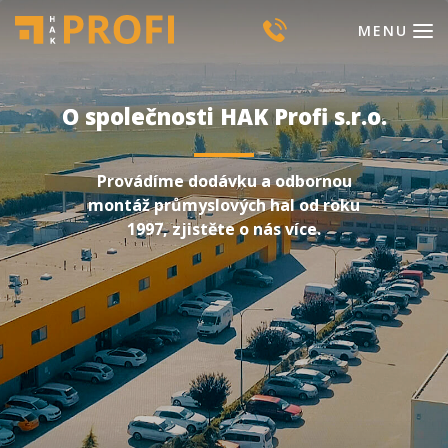
MENU
O společnosti HAK Profi s.r.o.
Provádíme dodávku a odbornou
montáž průmyslových hal od roku
1997, zjistěte o nás více.