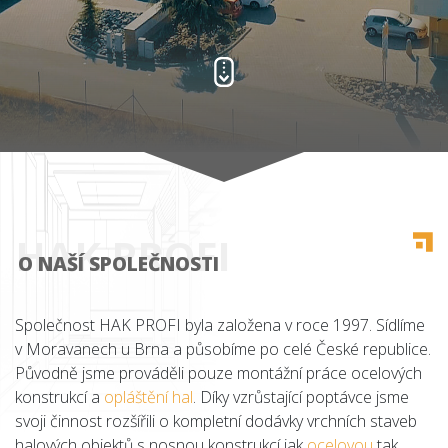
HAK PROFI
O NAŠÍ SPOLEČNOSTI
Společnost HAK PROFI byla založena v roce 1997. Sídlíme
v Moravanech u Brna a působíme po celé České republice.
Původně jsme prováděli pouze montážní práce ocelových
konstrukcí a
opláštění hal
. Díky vzrůstající poptávce jsme
svoji činnost rozšířili o kompletní dodávky vrchních staveb
halových objektů s nosnou konstrukcí jak
ocelovou
tak