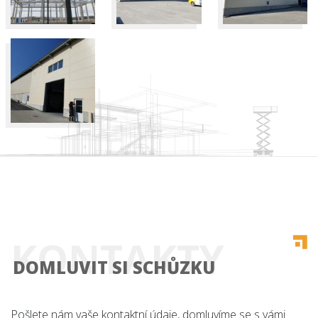
Úvod
Co nabízíme
Reference
KONTAKTY
DOMLUVIT SI SCHŮZKU
O nás
Kariéra
Pošlete nám vaše kontaktní údaje, domluvíme se s vámi