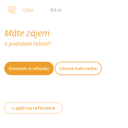
Výška
8,4 m
Máte zájem
o podobné řešení?
Domluvit si schůzku
Cenová kalkulačka
« zpět na reference