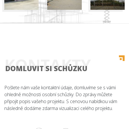
Úvod
KONTAKTY
Co nabízíme
DOMLUVIT SI SCHŮZKU
Reference
Pošlete nám vaše kontaktní údaje, domluvíme se s vámi
O nás
ohledně možnosti osobní schůzky. Do zprávy můžete
připojit popis vašeho projektu. S cenovou nabídkou vám
Kariéra
následně dodáme zdarma vizualizaci celého projektu.
Kontakt