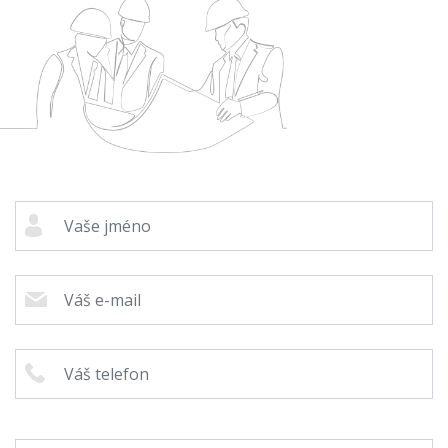
Cenová
kalkulačka