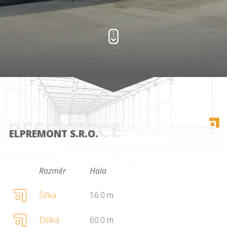
REFERENCE
ELPREMONT S.R.O.
Rozměr
Hala
Šířka
16.0 m
Délka
60.0 m