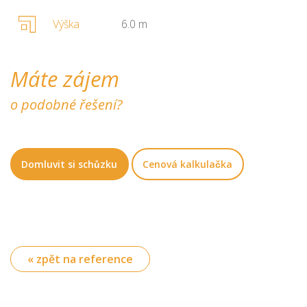
Výška
6.0 m
Máte zájem
o podobné řešení?
Domluvit si schůzku
Cenová kalkulačka
« zpět na reference