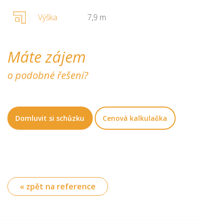
Výška
7,9 m
Máte zájem
o podobné řešení?
Domluvit si schůzku
Cenová kalkulačka
« zpět na reference