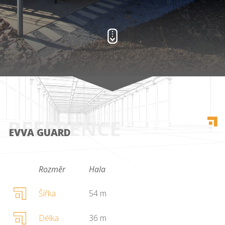
REFERENCE
EVVA GUARD
Rozměr
Hala
Šířka
54 m
Délka
36 m