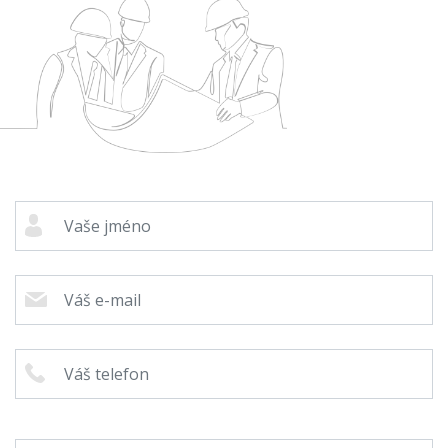
Cenová
kalkulačka