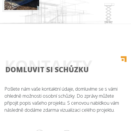
Úvod
KONTAKTY
Co nabízíme
DOMLUVIT SI SCHŮZKU
Reference
Pošlete nám vaše kontaktní údaje, domluvíme se s vámi
O nás
ohledně možnosti osobní schůzky. Do zprávy můžete
připojit popis vašeho projektu. S cenovou nabídkou vám
Kariéra
následně dodáme zdarma vizualizaci celého projektu.
Kontakt