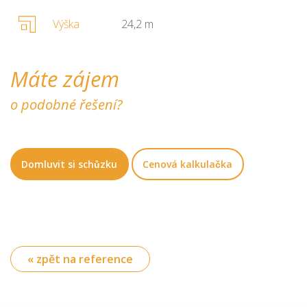
Výška
24,2 m
Máte zájem
o podobné řešení?
Domluvit si schůzku
Cenová kalkulačka
« zpět na reference