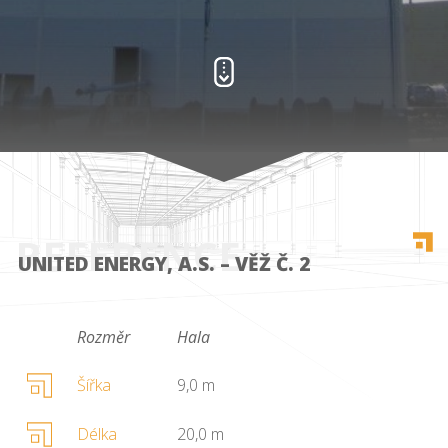
REFERENCE
UNITED ENERGY, A.S. – VĚŽ Č. 2
Rozměr
Hala
Šířka
9,0 m
Délka
20,0 m