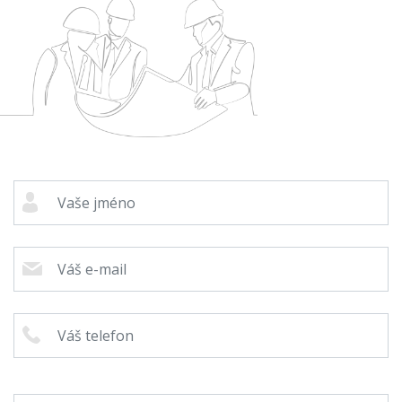
Cenová
kalkulačka