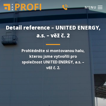
MENU
Detail reference – UNITED ENERGY,
a.s. – věž č. 2
Prohlédněte si montovanou halu,
kterou jsme vytvořili pro
společnost UNITED ENERGY, a.s. –
věž č. 2.