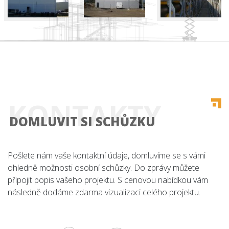
Úvod
KONTAKTY
Co nabízíme
DOMLUVIT SI SCHŮZKU
Reference
Pošlete nám vaše kontaktní údaje, domluvíme se s vámi
O nás
ohledně možnosti osobní schůzky. Do zprávy můžete
připojit popis vašeho projektu. S cenovou nabídkou vám
Kariéra
následně dodáme zdarma vizualizaci celého projektu.
Kontakt