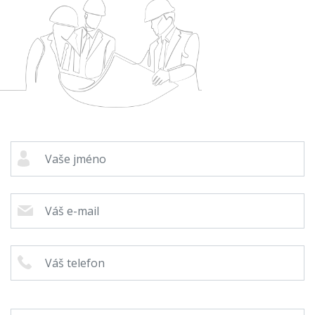
Cenová
kalkulačka