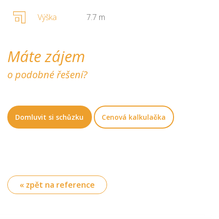
Výška
7.7 m
Máte zájem
o podobné řešení?
Domluvit si schůzku
Cenová kalkulačka
« zpět na reference