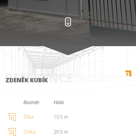
REFERENCE
ZDENĚK KUBÍK
Rozměr
Hala
Šířka
10.5 m
Délka
20.5 m