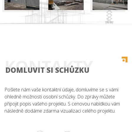
Úvod
KONTAKTY
Co nabízíme
DOMLUVIT SI SCHŮZKU
Reference
Pošlete nám vaše kontaktní údaje, domluvíme se s vámi
O nás
ohledně možnosti osobní schůzky. Do zprávy můžete
připojit popis vašeho projektu. S cenovou nabídkou vám
Kariéra
následně dodáme zdarma vizualizaci celého projektu.
Kontakt